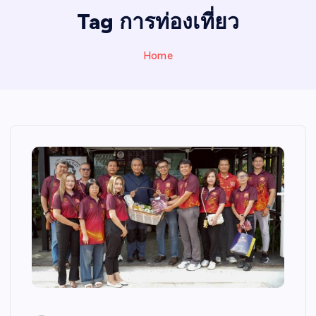
I
Tag การท่องเที่ยว
N
E
Home
W
S