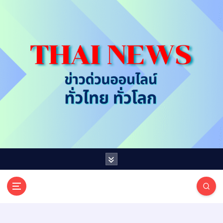
S
k
i
p
t
o
c
o
n
t
e
n
t
T
ออนไลน์ ทั่วไทย ทั่วโลก
H
A