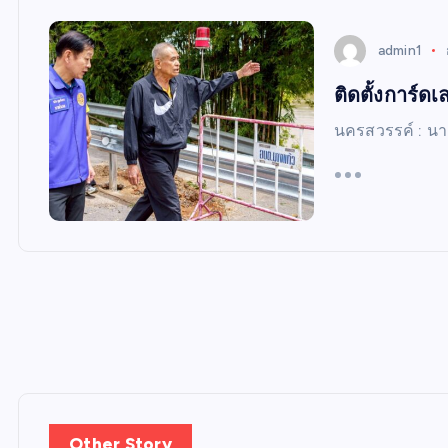
W
S
admin1
ติดตั้งการ์ดเ
นครสวรรค์ : น
Other Story