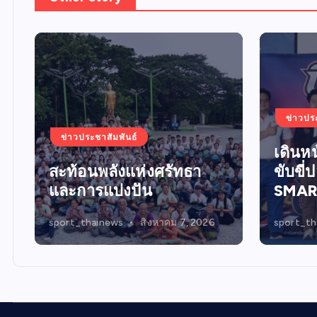
ข่าวปร
ข่าวประชาสัมพันธ์
น
เดินห
สะท้อนพลังแห่งศรัทธา
ขับขี่
และการแบ่งปัน
SMAR
sport_thainews
สิงหาคม 7, 2026
sport_th