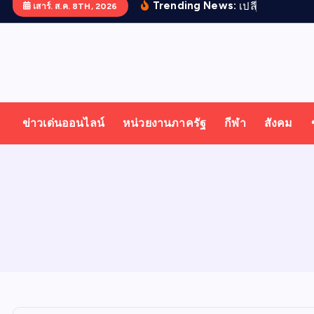
Trending News:
เ
ป
ล
ย
น
เสาร์. ส.ค. 8TH, 2026
T
ออนไลน์ ทั่วไทย ทั่วโลก
H
ข่าวเด่นออนไลน์
หน่วยงานภาครัฐ
กีฬา
สังคม
A
I
N
E