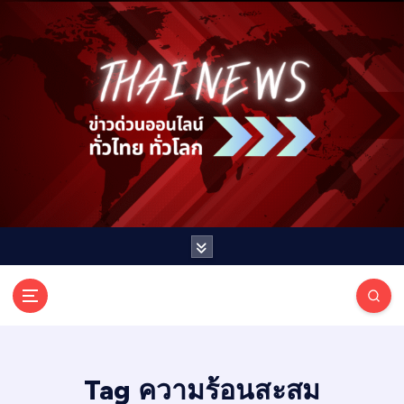
S
k
i
p
t
o
c
o
n
t
e
n
t
T
ออนไลน์ ทั่วไทย ทั่วโลก
H
A
I
Tag ความร้อนสะสม