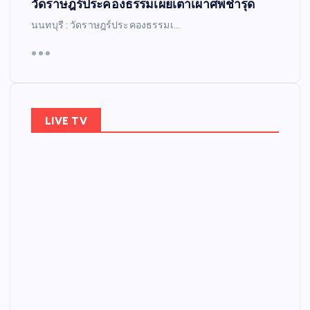
วัดราษฎร์ประคองธรรมเผยเตาเผาศพชำรุด
นนทบุรี : วัดราษฎร์ประคองธรรมเ…
LIVE TV