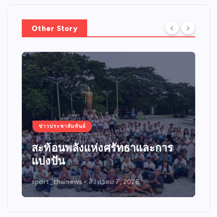
n
a
Other Story
t
i
o
ข่าวประชาสัมพันธ์
n
เดินหน้าสัญจรกิจกรรมขับขี่
ปลอดภัย “บิด BIKE SMART
RIDER 2026”
sport_thainews
สิงหาคม 4, 2026