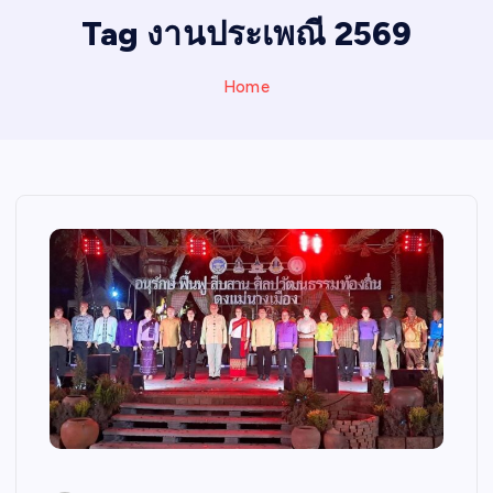
I
Tag งานประเพณี 2569
N
E
Home
W
S