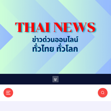
S
k
i
p
t
o
c
o
n
t
e
n
t
T
ออนไลน์ ทั่วไทย ทั่วโลก
H
A