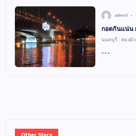
W
S
admin1
กอดกันแน่น
นนทบุรี : สองผั
Other Story