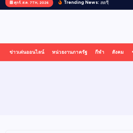
Trending News:
ส
ต
ร
ไ
ท
ย
ศุกร์. ส.ค. 7TH, 2026
T
ออนไลน์ ทั่วไทย ทั่วโลก
H
ข่าวเด่นออนไลน์
หน่วยงานภาครัฐ
กีฬา
สังคม
A
I
N
E