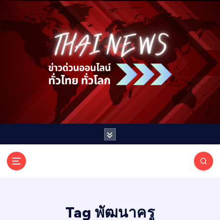
S
k
i
p
t
o
c
o
n
t
e
n
t
T
ออนไลน์ ทั่วไทย ทั่วโลก
H
A
I
Tag พัฒนาครู