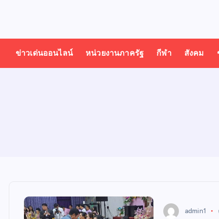
T
ออนไลน์ ทั่วไทย ทั่วโลก
H
ข่าวเด่นออนไลน์
หน่วยงานภาครัฐ
กีฬา
สังคม
A
I
N
E
W
admin1