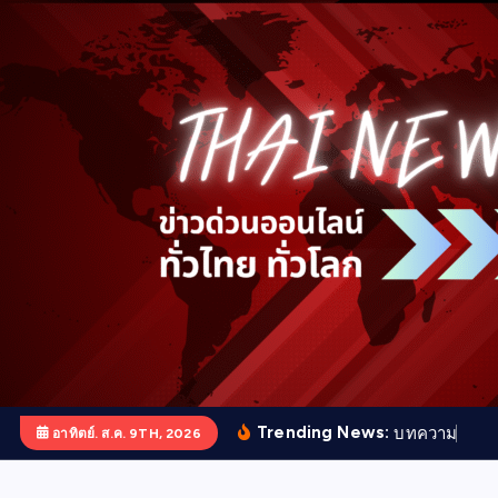
S
k
i
p
t
o
c
o
n
t
e
n
t
Trending News:
บ
ท
ค
ว
า
ม
ก
า
ร
ป
อาทิตย์. ส.ค. 9TH, 2026