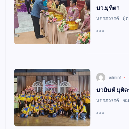
S
นว.มุทิตา
นครสวรรค์ : ผู
admin1
นวมินท์ มุทิต
นครสวรรค์ : ชม