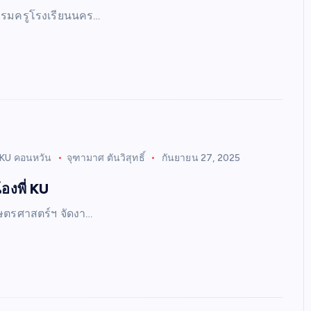
มรมครูโรงเรียนนคร…
KU คอนหวัน
จุฑามาศ ตันวิสุทธิ์
กันยายน 27, 2025
้องพี่ KU
ษตรศาสตร์ฯ จัดงา…