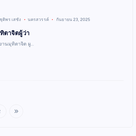
ชุติพร เสชัง
นครสวรรค์
กันยายน 23, 2025
ิตาจิตผู้ว่า
งานมุทิตาจิต ผู…
2
P