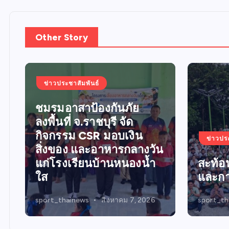
Other Story
ข่าวปร
ข่าวประชาสัมพันธ์
น
เดินห
สะท้อนพลังแห่งศรัทธา
ขับขี่
และการแบ่งปัน
SMAR
sport_thainews
สิงหาคม 7, 2026
sport_th