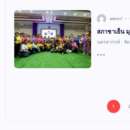
admin1
สภาชาเย็น มุท
นครสวรรค์ : จัด
1