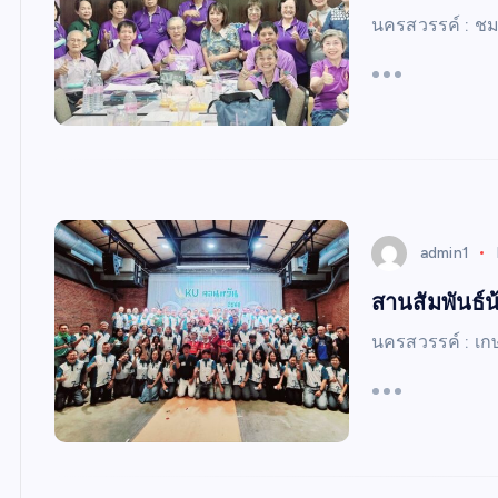
นครสวรรค์ : ช
admin1
สานสัมพันธ์น
นครสวรรค์ : เก