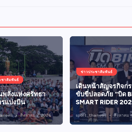
o
s
t
s
p
ะชาสัมพันธ์
a
ข่าวประชาสัมพันธ์
น้าสัญจรกิจกรรม
ปลอดภัย “บิด BIKE
ไครโอวิวา ตอกย้ำภา
g
T RIDER 2026”
นวัตกรรมสุขภาพ
i
ainews
สิงหาคม 4, 2026
sport_thainews
สิงหาคม 