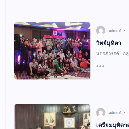
admin1
วิทย์มุทิตา
นครสวรรค์ : กล
admin1
เตรียมมุทิตา