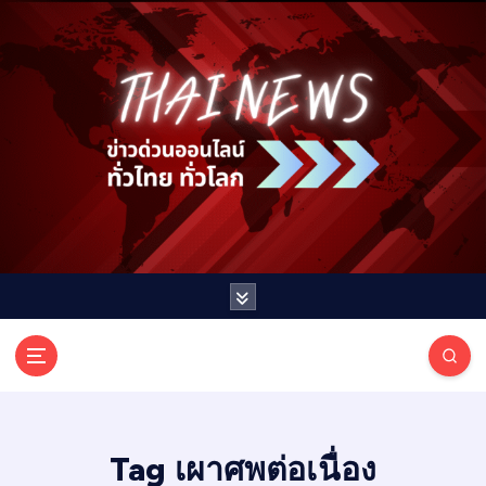
S
k
i
p
t
o
c
o
n
t
e
n
t
T
ออนไลน์ ทั่วไทย ทั่วโลก
H
A
I
Tag เผาศพต่อเนื่อง