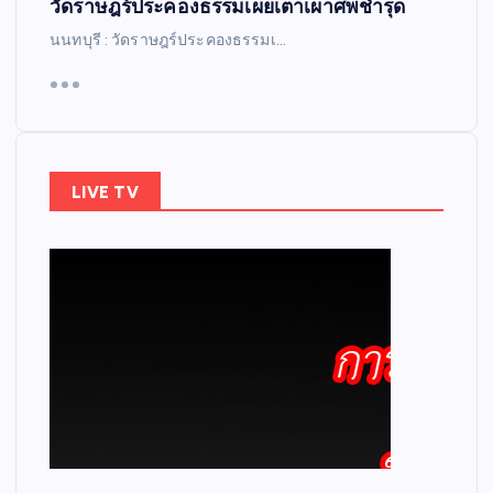
วัดราษฎร์ประคองธรรมเผยเตาเผาศพชำรุด
นนทบุรี : วัดราษฎร์ประคองธรรมเ…
LIVE TV