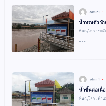
W
S
admin1
น้ำทรงตัว พิษ
พิษณุโลก : ระดับ
admin1
น้ำขึ้นต่อเนื
พิษณุโลก : น้ำแ