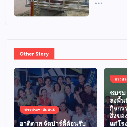
Other Story
ข่าวปร
ชมรมอ
ลงพื้นท
กิจกร
ข่าวประชาสัมพันธ์
สิ่งข
อาดิดาส จัดปาร์ตี้ต้อนรับ
แก่โร