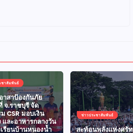
ะชาสัมพันธ์
าสาป้องกันภัย
ี่ จ.ราชบุรี จัด
รม CSR มอบเงิน
ข่าวประชาสัมพันธ์
อง และอาหารกลางวัน
งเรียนบ้านหนองน้ำ
สะท้อนพลังแห่งศรั